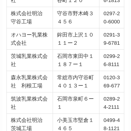
社
谷町１２０
6-1813
株式会社明治
守谷市野木崎３
0297-2
守谷工場
４５６
0-6000
オハヨー乳業株
鉾田市上沢１０
0291-3
式会社
１１ー２
9-6781
茨城乳業株式会
石岡市東田中１
0299-2
社
１８７ー１
6-8111
森永乳業株式会
常総市内守谷町
0120-3
社 利根工場
４０１３ー１
69-677
筑波乳業株式会
石岡市泉町６ー
0289-2
社
１
4-2111
株式会社明治
小美玉市堅倉１
0499-4
茨城工場
４６５
8-1121