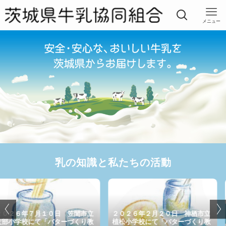
メニュー
乳の知識と私たちの活動
０日 笠間市立
２０２６年２月２０日 神栖市立
２０２６年３
バターづくり教
植松小学校にて「バターづくり教
立吾妻小学校